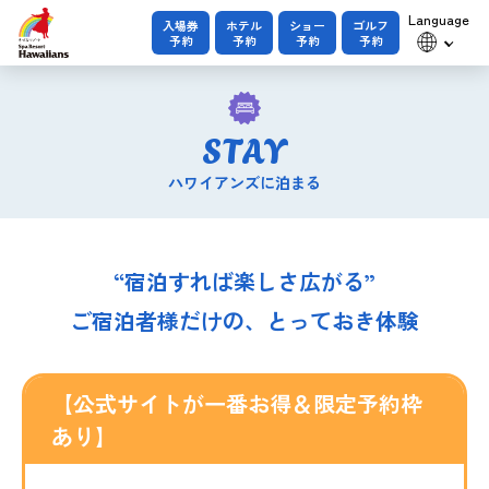
Language
入場券
ホテル
ショー
ゴルフ
予約
予約
予約
予約
STAY
ハワイアンズに泊まる
“宿泊すれば楽しさ広がる”
ご宿泊者様だけの、とっておき体験
【公式サイトが一番お得＆限定予約枠
あり】