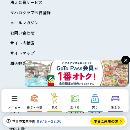
法人会員サービス
マハロクラブ会員登録
メールマガジン
お問い合わせ
サイト内検索
サイトマップ
×
周辺観光
会社概要
スタッフ募集
ハワイアンズヒストリー
メディア関係の皆様へ
メニュー
遊ぶ・体験
観る
食べる
買う
泊まる
リンク
プライバシーポリシー
09:15～22:00
カスタマーハラスメントへの
本日の営業時間
本日ご来場の方
対応方針