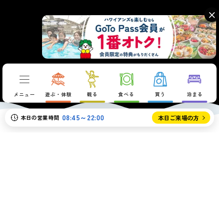
×
メニュー
遊ぶ・体験
観る
食べる
買う
泊まる
08:45～22:00
本日の営業時間
本日ご来場の方
PLAY
遊ぶ・体験
いわき湯本温泉の豊富な湧出量に支えられた
6つのテーマパーク。楽しみ方は自由自在。