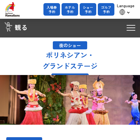
Language
入場券
ホテル
ショー
ゴルフ
予約
予約
予約
予約
トップ
夜のショー
ポリネシアン・
ダンシングチーム
グランドステージ
シバオラ
エテネタヒチアンズ
有料予約席