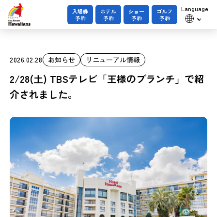
Language
入場券
ホテル
ショー
ゴルフ
予約
予約
予約
予約
2026.02.28
お知らせ
リニューアル情報
2/28(土) TBSテレビ「王様のブランチ」で紹
介されました。