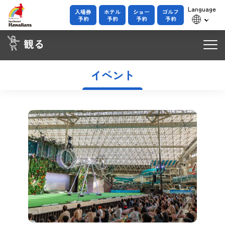
Language
入場券
ホテル
ショー
ゴルフ
予約
予約
予約
予約
トップ
イベント
ダンシングチーム
シバオラ
エテネタヒチアンズ
有料予約席