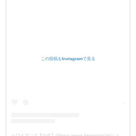
この投稿をInstagramで見る
ハワイアンズ【公式】(@spa.resort.hawaiians)がシェアした投稿