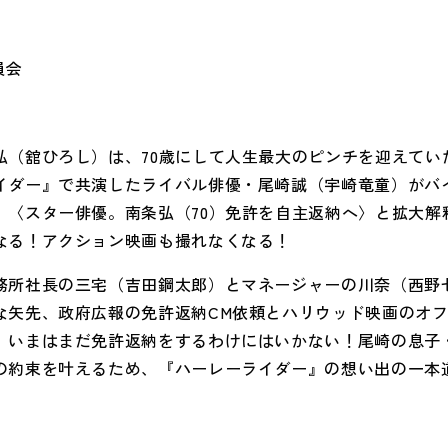
員会
弘（舘ひろし）は、
70
歳にして人生最大のピンチを迎えてい
イダー』で共演したライバル俳優・尾崎誠（宇崎竜童）がバ
、〈スター俳優。南条弘（
70
）免許を自主返納へ〉と拡大解
なる！アクション映画も撮れなくなる！
務所社長の三宅（吉田鋼太郎）とマネージャーの川奈（西野
な矢先、政府広報の免許返納
CM
依頼とハリウッド映画のオ
、いまはまだ免許返納をするわけにはいかない！尾崎の息子
の約束を叶えるため、『ハーレーライダー』の想い出の一本