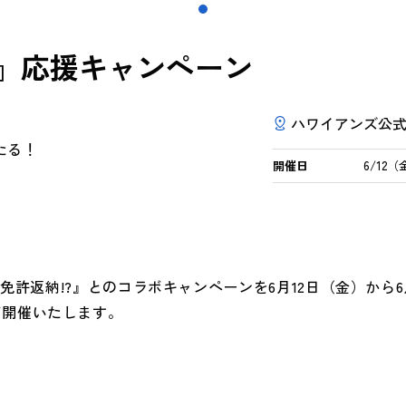
?』応援キャンペーン
ハワイアンズ公式
たる！
開催日
6/12
免許返納!?』とのコラボキャンペーンを
6
月
12
日（金）から
6
て開催いたします。