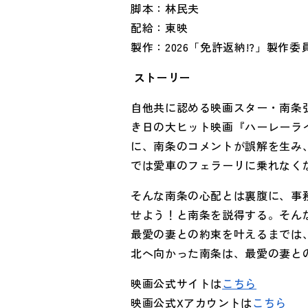
脚本：林民夫
配給：東映
製作：
2026
「免許返納
!?
」製作委
ストーリー
自他共に認める映画スター・南条
き日の大ヒット映画『ハーレーラ
に、南条のコメントが誤解を生み
では愛車のフェラーリに乗れなく
そんな南条の心配とは裏腹に、事
せよう！と南条を説得する。そん
最愛の妻との約束を叶えるまでは
北へ向かった南条は、最愛の妻と
映画公式サイトは
こちら
映画公式
X
アカウントは
こちら