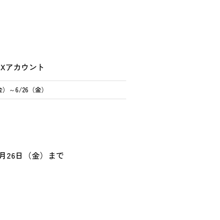
Xアカウント
（金）～6/26（金）
月
26
日（金）まで