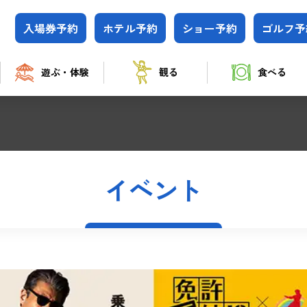
入場券
予約
ホテル
予約
ショー
予約
ゴルフ
予
遊ぶ・体験
観る
食べる
イベント