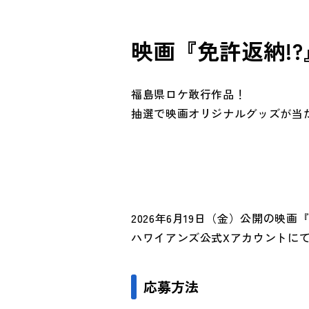
映画『免許返納!
福島県ロケ敢行作品！
抽選で映画オリジナルグッズが当
2026
年
6
月
19
日（金）公開の映画『
ハワイアンズ公式
X
アカウントに
応募方法