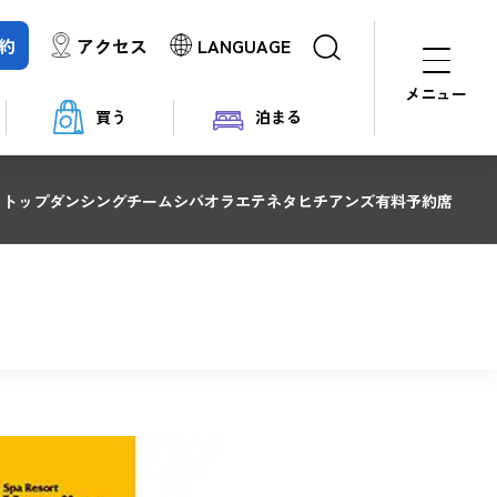
約
アクセス
LANGUAGE
メニュー
買う
泊まる
トップ
ダンシングチーム
シバオラ
エテネタヒチアンズ
有料予約席