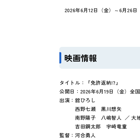
2026
年
6
月
12
日（金）～
6
月
26
日
映画情報
タイトル：『免許返納!?』
公開日：
2026
年
6
月
19
日（金）全
出演：舘ひろし
西野七瀬 黒川想矢
南野陽子 八嶋智人 ／ 大地
吉田鋼太郎 宇崎竜童
監督：河合勇人