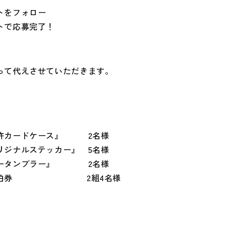
トをフォロー
トで応募完了！
って代えさせていただきます。
許カードケース』 2名様
ジナルステッカー』 5名様
カータンブラー』 2名様
ンズペア宿泊券
2
組
4
名様