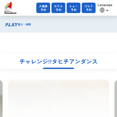
Language
入場券
ホテル
ショー
ゴルフ
予約
予約
予約
予約
PLAY
遊ぶ・体験
チャレンジ!!タヒチアンダンス