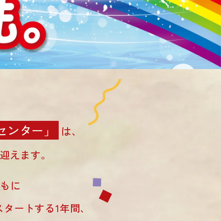
センター」
は、
迎えます。
ともに
スタートする1年間、