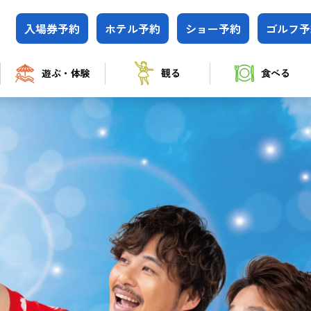
入場券
予約
ホテル
予約
ショー
予約
ゴルフ
予
遊ぶ・体験
観る
食べる