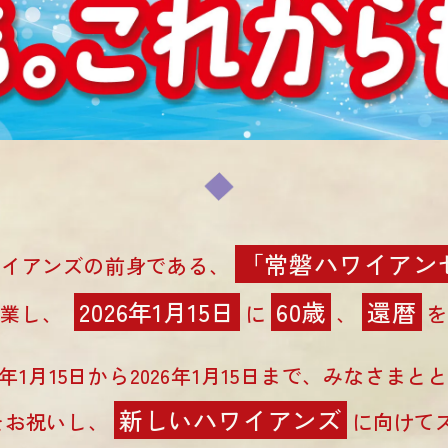
「常磐ハワイアン
ワイアンズの前身である、
2026年1月15日
60歳
還暦
開業し、
に
、
を
25年1月15日から2026年1月15日まで、
みなさまと
新しいハワイアンズ
をお祝いし、
に向けて