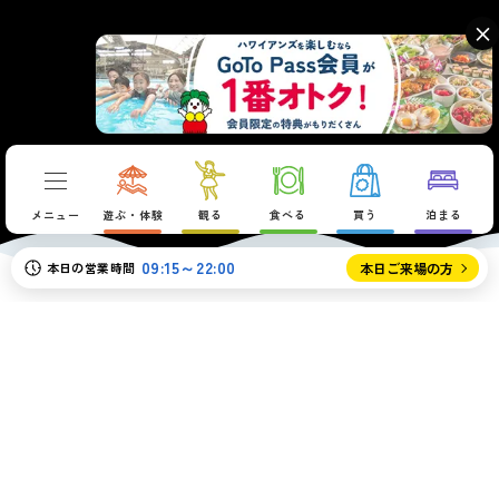
×
メニュー
遊ぶ・体験
観る
食べる
買う
泊まる
09:15～22:00
本日の営業時間
本日ご来場の方
PLAY
遊ぶ・体験
いわき湯本温泉の豊富な湧出量に支えられた
6つのテーマパーク。楽しみ方は自由自在。